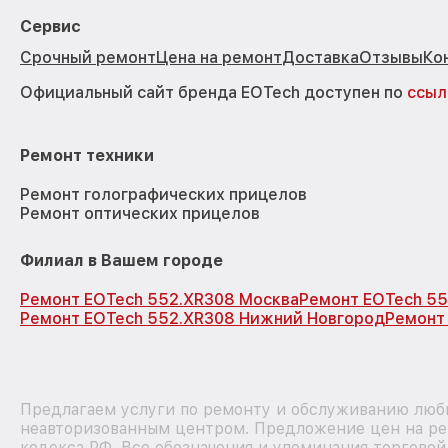
Сервис
Срочный ремонт
Цена на ремонт
Доставка
Отзывы
Ко
Официальный сайт бренда EOTech доступен по
ссыл
Ремонт техники
Ремонт голографических прицелов
Ремонт оптических прицелов
Филиал в Вашем городе
Ремонт EOTech 552.XR308 Москва
Ремонт EOTech 55
Ремонт EOTech 552.XR308 Нижний Новгород
Ремонт
Предлагаем услуги по ремонту и обслуживанию любы
неавторизованным центром. Предложение цен на рем
кодекса РФ. Все обозначения и упоминания торгово