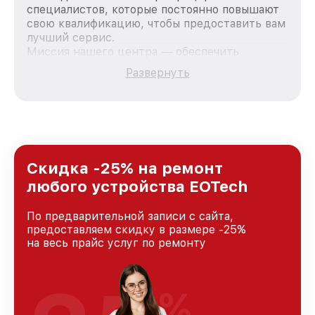
специалистов, которые постоянно повышают
свою квалификацию, чтобы предоставить вам
лучший сервис.
Миссия нашего центра — обеспечить
качественный и доступный ремонт для
Развернуть
каждого пользователя продукции EOTech, вне
зависимости от сложности поломки. Мы
стремимся к тому, чтобы каждый клиент был
удовлетворен скоростью и качеством
предоставляемых услуг. Наша цель — стать
лучшим сервисным центром EOTech в городе
Казани, постоянно повышая уровень доверия
Скидка -25% на ремонт
и лояльности наших клиентов.
любого устройства EOTech
По предварительной записи с сайта,
предоставляем скидку в размере -25%
на весь прайс услуг по ремонту
%