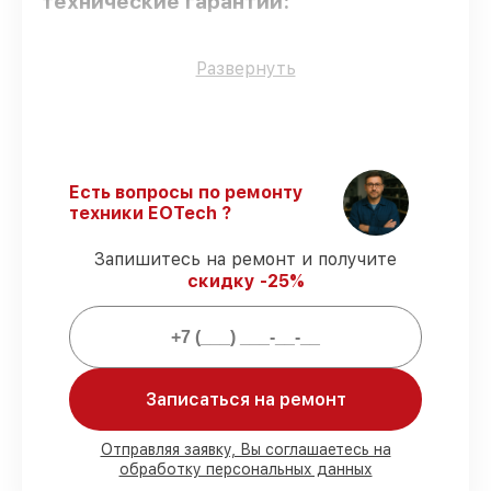
технические гарантии:
Только фирменные комплектующие
–
Развернуть
для всех видов восстановления
применяются исключительно
оригинальные детали.
Сертифицированные инженеры
–
проверенные специалисты с опытом и
Есть вопросы по ремонту
сертификацией.
техники EOTech ?
Выполнение работ вовремя
–
соблюдаем сроки восстановления
Запишитесь на ремонт и получите
голографического прицела 552.XR308,
скидку -25%
согласованные с клиентом.
Гарантийное обслуживание
–
обслуживаем голографических прицелов
всегда со строгим соблюдением
гарантийных обязательств.
Записаться на ремонт
Мы гарантируем:
Отправляя заявку, Вы соглашаетесь на
обработку персональных данных