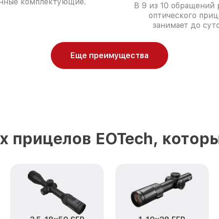
нные комплектующие.
В 9 из 10 обращений
оптического приц
занимает до суто
Еще преимущества
х прицелов EOTech, котор