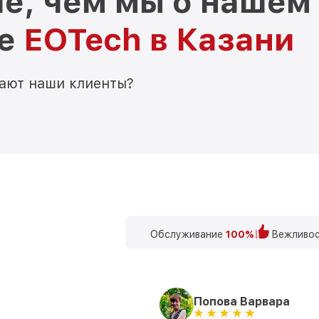
е, чем мы о нашем
ре
EOTech в Казани
мают наши клиенты?
Обслуживание
100%
Вежливос
Попова Варвара