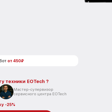
абот
от 450₽
ту техники EOTech ?
Мастер-супервизор
сервисного центра EOTech
ку -25%