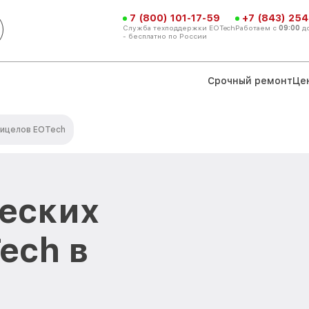
7 (800) 101-17-59
+7 (843) 254
Служба техподдержки EOTech
Работаем с
09:00
д
- бесплатно по России
Срочный ремонт
Це
рицелов EOTech
еских
ech в