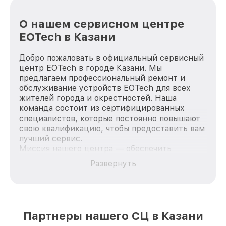
О нашем сервисном центре
EOTech в Казани
Добро пожаловать в официальный сервисный
центр EOTech в городе Казани. Мы
предлагаем профессиональный ремонт и
обслуживание устройств EOTech для всех
жителей города и окрестностей. Наша
команда состоит из сертифицированных
специалистов, которые постоянно повышают
свою квалификацию, чтобы предоставить вам
лучший сервис.
Миссия нашего центра — обеспечить
качественный и доступный ремонт для
Развернуть
каждого пользователя продукции EOTech, вне
зависимости от сложности поломки. Мы
стремимся к тому, чтобы каждый клиент был
удовлетворен скоростью и качеством
предоставляемых услуг. Наша цель — стать
Партнеры нашего СЦ в Казани
лучшим сервисным центром EOTech в городе