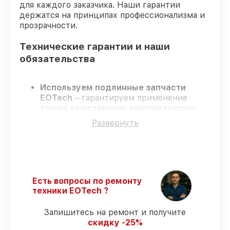
для каждого заказчика. Наши гарантии
держатся на принципах профессионализма и
прозрачности.
Технические гарантии и наши
обязательства
Используем подлинные запчасти
EOTech
– гарантируем применение
только качественных комплектующих.
Опытные инженеры
– проходят
Развернуть
жёсткий контроль знаний и навыков, что
гарантирует качество выполняемых
работ.
Соблюдаем сроки ремонта
– ремонт
оптического прицела EOTech 1-6x24 FFP
без задержек.
Есть вопросы по ремонту
Гарантийное сопровождение
– все все
техники EOTech ?
виды ремонта защищены официальной
гарантией EOTech.
Запишитесь на ремонт и получите
скидку -25%