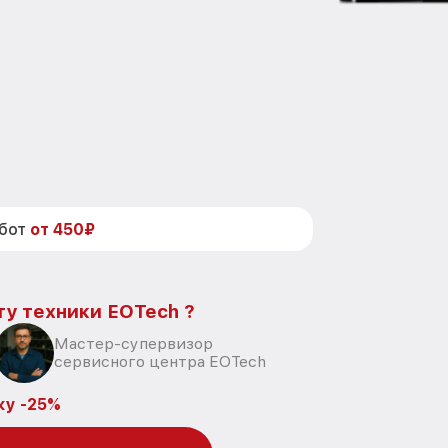
абот
от 450₽
ту техники EOTech ?
Мастер-супервизор
сервисного центра EOTech
ку -25%