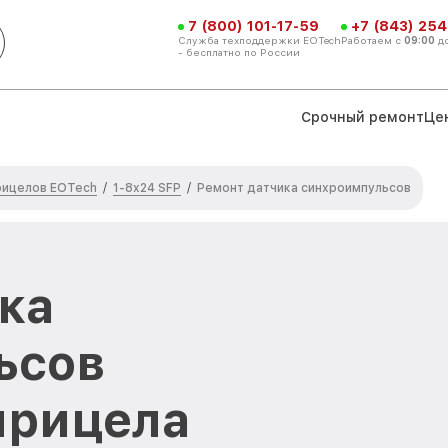
7 (800) 101-17-59
+7 (843) 254
Служба техподдержки EOTech
Работаем с
09:00
д
- бесплатно по России
Срочный ремонт
Це
рицелов EOTech
1-8x24 SFP
/
/
Ремонт датчика синхроимпульсов
ка
ьсов
прицела