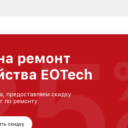
25
на ремонт
йства EOTech
а, предоставляем скидку
уг по ремонту
ить скидку