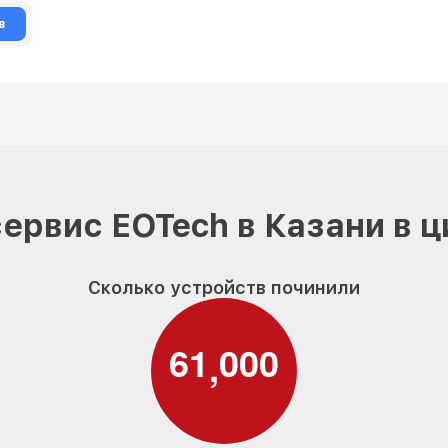
в
ервис EOTech в Казани в 
Сколько устройств починили
6
1
0
0
0
,