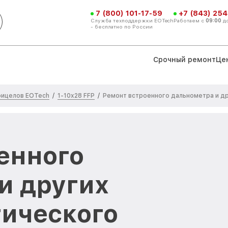
7 (800) 101-17-59
+7 (843) 254
Служба техподдержки EOTech
Работаем с
09:00
д
- бесплатно по России
Срочный ремонт
Це
рицелов EOTech
1-10x28 FFP
/
/
Ремонт встроенного дальнометра и др
енного
и других
тического