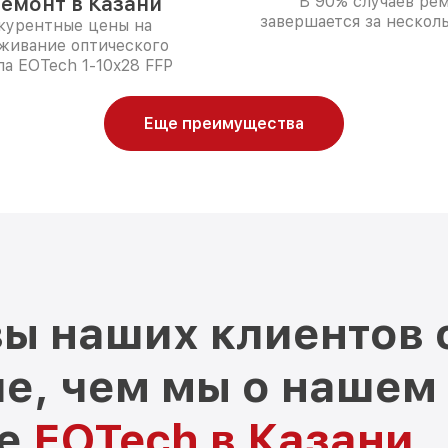
ремонт в Казани
В 90% случаев ре
завершается за несколь
курентные цены на
живание оптического
а EOTech 1-10x28 FFP
Еще преимущества
ы наших клиентов 
е, чем мы о нашем
ре
EOTech в Казани