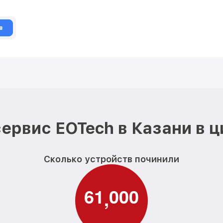
в
ервис EOTech в Казани в 
Сколько устройств починили
6
1
0
0
0
,