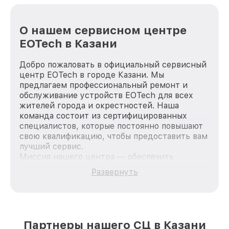
О нашем сервисном центре
EOTech в Казани
Добро пожаловать в официальный сервисный
центр EOTech в городе Казани. Мы
предлагаем профессиональный ремонт и
обслуживание устройств EOTech для всех
жителей города и окрестностей. Наша
команда состоит из сертифицированных
специалистов, которые постоянно повышают
свою квалификацию, чтобы предоставить вам
лучший сервис.
Миссия нашего центра — обеспечить
качественный и доступный ремонт для
Развернуть
каждого пользователя продукции EOTech, вне
зависимости от сложности поломки. Мы
стремимся к тому, чтобы каждый клиент был
удовлетворен скоростью и качеством
предоставляемых услуг. Наша цель — стать
Партнеры нашего СЦ в Казани
лучшим сервисным центром EOTech в городе