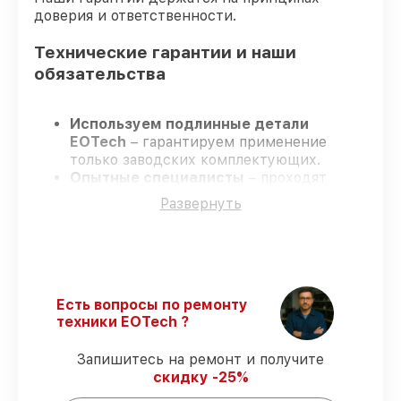
доверия и ответственности.
Технические гарантии и наши
обязательства
Используем подлинные детали
EOTech
– гарантируем применение
только заводских комплектующих.
Опытные специалисты
– проходят
жёсткий контроль знаний и навыков, что
Развернуть
гарантирует качество выполняемых
работ.
Заканчиваем ремонт в четко
оговоренные сроки
– ремонт
оптического прицела EOTech 1-10x28 FFP
в оговоренные сроки.
Есть вопросы по ремонту
Гарантийное сопровождение
– все все
техники EOTech ?
виды ремонта защищены официальной
гарантией EOTech.
Запишитесь на ремонт и получите
скидку -25%