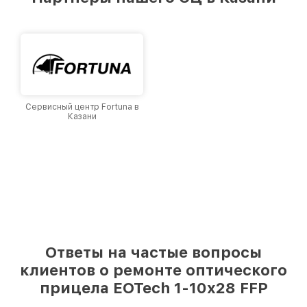
лучшим сервисным центром EOTech в городе
Казани, постоянно повышая уровень доверия
и лояльности наших клиентов.
Сервисный центр Fortuna в
Казани
Ответы на частые вопросы
клиентов о ремонте оптического
прицела EOTech 1-10x28 FFP