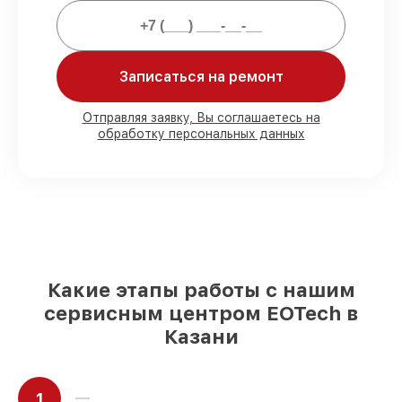
80%
работ выполняем в присутствии
клиента
90%
запчастей EOTech готовы к
Записаться на ремонт
установке в Казани, остальные доступны
для срочного заказа
Отправляя заявку, Вы соглашаетесь на
Подлинные запчасти EOTech и
обработку персональных данных
надёжные аналоги
– под любые запросы
85%
работ исполняются за 1–2 часа, при
незамедлительном начале работ
Какие этапы работы с нашим
сервисным центром EOTech в
Казани
1