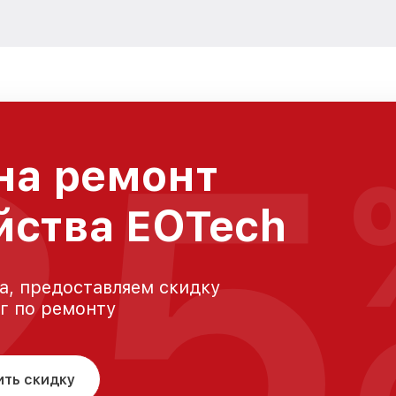
25
на ремонт
йства EOTech
а, предоставляем скидку
уг по ремонту
ить скидку