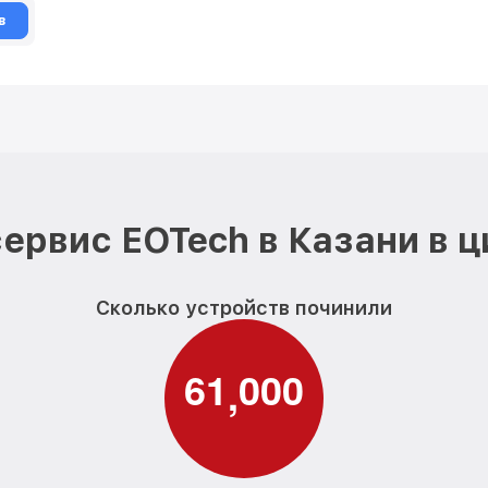
в
ервис EOTech в Казани в 
Сколько устройств починили
6
1
0
0
0
,