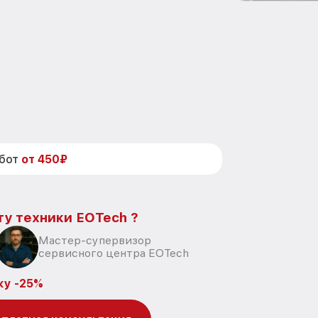
абот
от 450₽
ту техники EOTech ?
Мастер-супервизор
сервисного центра EOTech
ку -25%