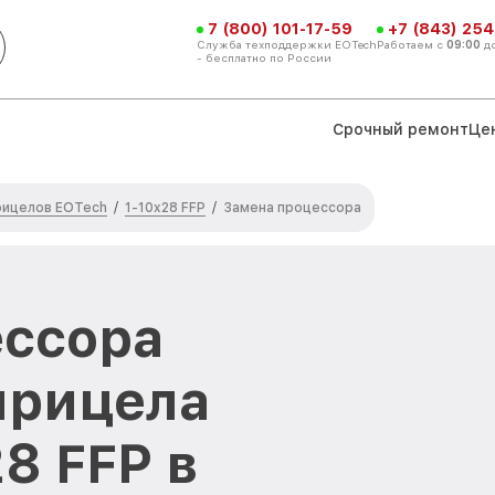
7 (800) 101-17-59
+7 (843) 254
Служба техподдержки EOTech
Работаем с
09:00
д
- бесплатно по России
Срочный ремонт
Це
рицелов EOTech
1-10x28 FFP
/
/
Замена процессора
ессора
прицела
8 FFP в