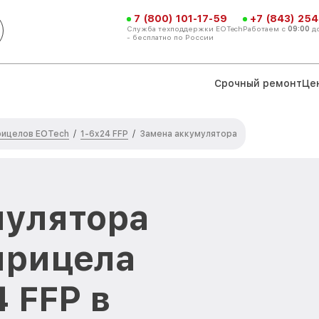
7 (800) 101-17-59
+7 (843) 254
Служба техподдержки EOTech
Работаем с
09:00
д
- бесплатно по России
Срочный ремонт
Це
рицелов EOTech
1-6x24 FFP
/
/
Замена аккумулятора
мулятора
прицела
 FFP в