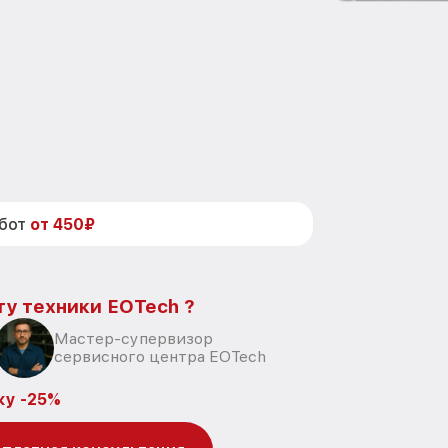
абот
от 450₽
ту техники EOTech ?
Мастер-супервизор
сервисного центра EOTech
ку -25%