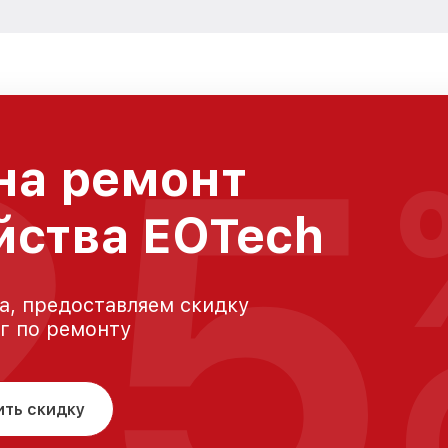
25
на ремонт
йства EOTech
а, предоставляем скидку
уг по ремонту
ить скидку