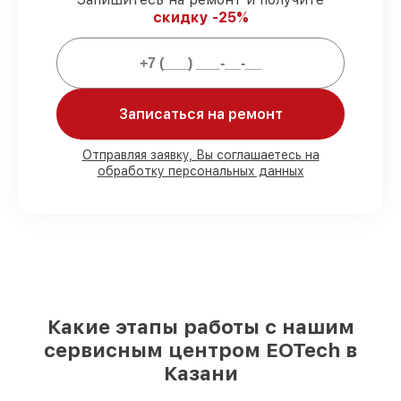
скидку -25%
Мы гарантируем:
80%
ремонтов проводим в присутствии
Записаться на ремонт
клиента
90%
запчастей EOTech имеются на
складе в Казани, остальные
Отправляя заявку, Вы соглашаетесь на
доставляются быстро
обработку персональных данных
Подлинные запчасти EOTech и
надёжные аналоги
– для разного
бюджета
85%
ремонтов выполняются в тот же
день, после приёма оптического прицела
Какие этапы работы с нашим
сервисным центром EOTech в
Казани