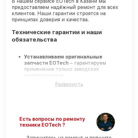
В нашем сервисе EOTech в Казани мы
предоставляем надёжный ремонт для всех
клиентов. Наши гарантии строятся на
принципах доверия и качества.
Технические гарантии и наши
обязательства
Устанавливаем оригинальные
запчасти EOTech
– гарантируем
применение только заводских
комплектующих.
Квалифицированные инженеры
–
Развернуть
проходят постоянное обучение, что
обеспечивает надёжную работу
устройства после ремонта.
Всегда выполняем ремонт вовремя
–
ремонт оптического прицела EOTech 1-
8x24 SFP в оговоренные сроки.
Есть вопросы по ремонту
Поддержка после ремонта
– все все
техники EOTech ?
виды ремонта защищены гарантийной
поддержкой до 3 лет.
Запишитесь на ремонт и получите