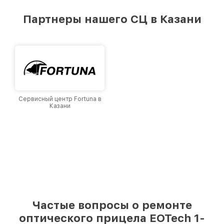
удовлетворен скоростью и качеством
предоставляемых услуг. Наша цель — стать
Партнеры нашего СЦ в Казани
лучшим сервисным центром EOTech в городе
Казани, постоянно повышая уровень доверия
и лояльности наших клиентов.
Сервисный центр Fortuna в
Казани
Частые вопросы о ремонте
оптического прицела EOTech 1-