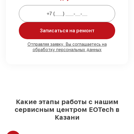
Мы гарантируем:
80%
ремонтов проводим в вашем
присутствии
Записаться на ремонт
90%
деталей EOTech имеются на складе
в Казани, остальные доставляются
Отправляя заявку, Вы соглашаетесь на
быстро
обработку персональных данных
Подлинные запчасти EOTech и
надёжные аналоги
– под любые запросы
85%
работ занимают до 2 часов, после
приёма оптического прицела
Какие этапы работы с нашим
сервисным центром EOTech в
Казани