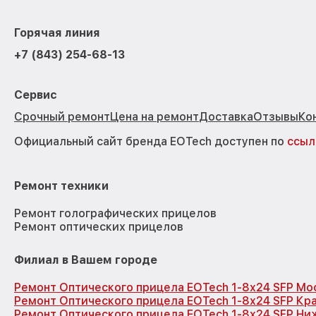
Горячая линия
+7 (843) 254-68-13
Сервис
Срочный ремонт
Цена на ремонт
Доставка
Отзывы
Ко
Официальный сайт бренда EOTech доступен по
ссыл
Ремонт техники
Ремонт голографических прицелов
Ремонт оптических прицелов
Филиал в Вашем городе
Ремонт Оптического прицела EOTech 1-8x24 SFP Мо
Ремонт Оптического прицела EOTech 1-8x24 SFP Кр
Ремонт Оптического прицела EOTech 1-8x24 SFP Ни