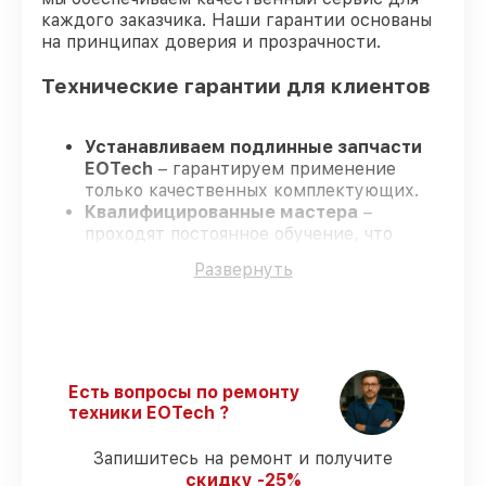
каждого заказчика. Наши гарантии основаны
на принципах доверия и прозрачности.
Технические гарантии для клиентов
Устанавливаем подлинные запчасти
EOTech
– гарантируем применение
только качественных комплектующих.
Квалифицированные мастера
–
проходят постоянное обучение, что
подтверждает уровень их
Развернуть
профессионализма.
Заканчиваем ремонт в четко
оговоренные сроки
– ремонт
оптического прицела EOTech 1-8x24 SFP
без задержек.
Поддержка после ремонта
– все
Есть вопросы по ремонту
ремонтные услуги и комплектующие
техники EOTech ?
защищены официальной гарантией
EOTech.
Запишитесь на ремонт и получите
скидку -25%