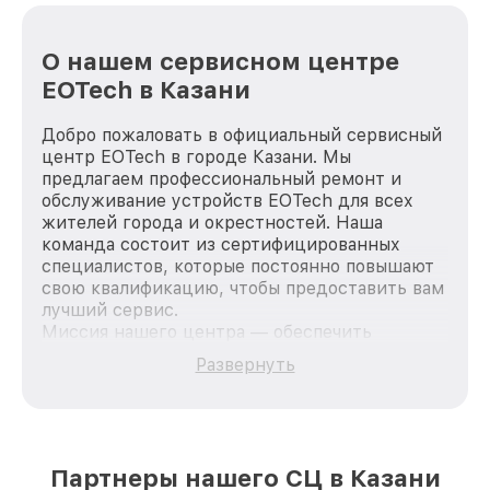
О нашем сервисном центре
EOTech в Казани
Добро пожаловать в официальный сервисный
центр EOTech в городе Казани. Мы
предлагаем профессиональный ремонт и
обслуживание устройств EOTech для всех
жителей города и окрестностей. Наша
команда состоит из сертифицированных
специалистов, которые постоянно повышают
свою квалификацию, чтобы предоставить вам
лучший сервис.
Миссия нашего центра — обеспечить
качественный и доступный ремонт для
Развернуть
каждого пользователя продукции EOTech, вне
зависимости от сложности поломки. Мы
стремимся к тому, чтобы каждый клиент был
удовлетворен скоростью и качеством
предоставляемых услуг. Наша цель — стать
Партнеры нашего СЦ в Казани
лучшим сервисным центром EOTech в городе