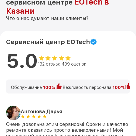
EOTech в
сервисном центре
Казани
Что о нас думают наши клиенты?
Сервисный центр EOTech
5.0
132 отзыва 409 оценок
Обслуживание
100%
Вежливость персонала
100%
К
Антонова Дарья
Очень довольна этим сервисом! Сроки и качество
ремонта оказались просто великолепными! Мой
оптический прицел был починен очень быстро и