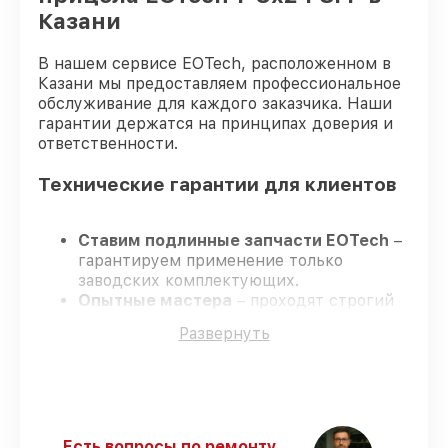
Казани
В нашем сервисе EOTech, расположенном в
Казани мы предоставляем профессиональное
обслуживание для каждого заказчика. Наши
гарантии держатся на принципах доверия и
ответственности.
Технические гарантии для клиентов
Ставим подлинные запчасти EOTech
–
гарантируем применение только
заводских комплектующих.
Опытные мастера
– проходят строгий
отбор, что подтверждает уровень их
Развернуть
профессионализма.
Заканчиваем ремонт в четко
оговоренные сроки
– ремонт
оптического прицела EOTech 1-8x24 SFP
в оговоренные сроки.
Гарантийное сопровождение
– все
Есть вопросы по ремонту