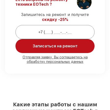
ремонтные услуги и комплектующие
техники EOTech ?
защищены гарантийной поддержкой до
3 лет.
Запишитесь на ремонт и получите
скидку -25%
Мы гарантируем:
80%
ремонтов закрываем в вашем
присутствии
Записаться на ремонт
90%
комплектующих EOTech готовы к
установке в Казани, остальные
Отправляя заявку, Вы соглашаетесь на
поступают оперативно
обработку персональных данных
Оригинальные комплектующие
EOTech и качественные аналоги
– для
разного бюджета
85%
починок выполняются в тот же день,
если мастер приступает к ремонту сразу
Какие этапы работы с нашим