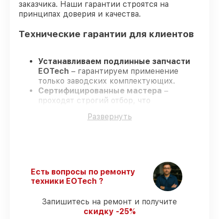
заказчика. Наши гарантии строятся на
принципах доверия и качества.
Технические гарантии для клиентов
Устанавливаем подлинные запчасти
EOTech
– гарантируем применение
только заводских комплектующих.
Сертифицированные мастера
–
проходят строгий отбор, что
подтверждает уровень их
Развернуть
профессионализма.
Всегда выполняем ремонт вовремя
–
ремонт оптического прицела EOTech 1-
8x24 SFP без задержек.
Поддержка после ремонта
– все
ремонтные услуги и комплектующие
Есть вопросы по ремонту
защищены сервисной гарантией.
техники EOTech ?
Запишитесь на ремонт и получите
Мы гарантируем:
скидку -25%