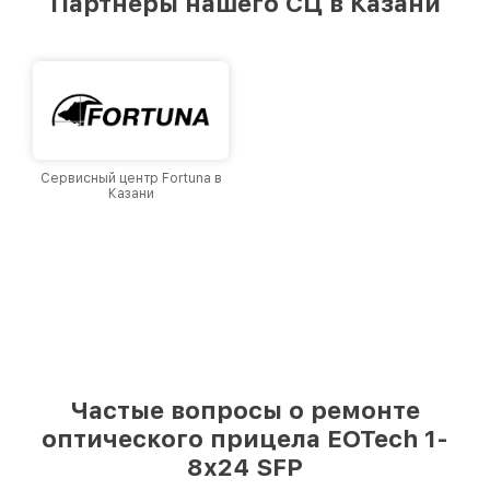
Партнеры нашего СЦ в Казани
лучшим сервисным центром EOTech в городе
Казани, постоянно повышая уровень доверия
и лояльности наших клиентов.
Сервисный центр Fortuna в
Казани
Частые вопросы о ремонте
оптического прицела EOTech 1-
8x24 SFP