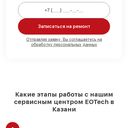
80%
заказов закрываем в вашем
присутствии
90%
деталей EOTech имеются на складе
в Казани, остальные доступны для
Записаться на ремонт
срочного заказа
Подлинные запчасти EOTech и
Отправляя заявку, Вы соглашаетесь на
надёжные аналоги
– для разного
обработку персональных данных
бюджета
85%
починок выполняются в тот же день,
после приёма оптического прицела
Какие этапы работы с нашим
сервисным центром EOTech в
Казани