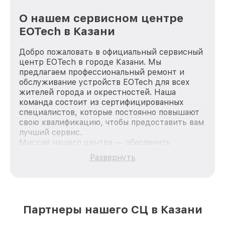
О нашем сервисном центре
EOTech в Казани
Добро пожаловать в официальный сервисный
центр EOTech в городе Казани. Мы
предлагаем профессиональный ремонт и
обслуживание устройств EOTech для всех
жителей города и окрестностей. Наша
команда состоит из сертифицированных
специалистов, которые постоянно повышают
свою квалификацию, чтобы предоставить вам
лучший сервис.
Миссия нашего центра — обеспечить
качественный и доступный ремонт для
Развернуть
каждого пользователя продукции EOTech, вне
зависимости от сложности поломки. Мы
стремимся к тому, чтобы каждый клиент был
удовлетворен скоростью и качеством
предоставляемых услуг. Наша цель — стать
Партнеры нашего СЦ в Казани
лучшим сервисным центром EOTech в городе
Казани, постоянно повышая уровень доверия