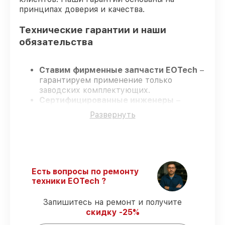
принципах доверия и качества.
Технические гарантии и наши
обязательства
Ставим фирменные запчасти EOTech
–
гарантируем применение только
заводских комплектующих.
Сертифицированные инженеры
–
проходят постоянное обучение, что
Развернуть
обеспечивает надёжную работу
устройства после ремонта.
Заканчиваем ремонт в четко
оговоренные сроки
– ремонт
оптического прицела EOTech 3.5-18x50
FFP в оговоренные сроки.
Есть вопросы по ремонту
Поддержка после ремонта
– все
техники EOTech ?
ремонтные услуги и комплектующие
защищены гарантийной поддержкой до
Запишитесь на ремонт и получите
3 лет.
скидку -25%