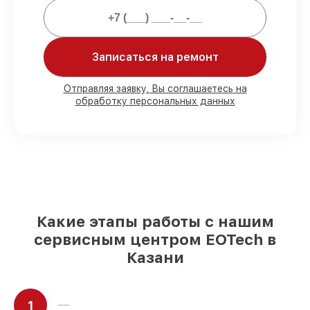
Мы гарантируем:
Записаться на ремонт
80%
ремонтов закрываем в присутствии
клиента
90%
запчастей EOTech имеются на
Отправляя заявку, Вы соглашаетесь на
складе в Казани, остальные поступают
обработку персональных данных
оперативно
Оригинальные комплектующие
EOTech и качественные аналоги
– для
разного бюджета
85%
работ занимают до 2 часов, при
незамедлительном начале работ
Какие этапы работы с нашим
сервисным центром EOTech в
Казани
1