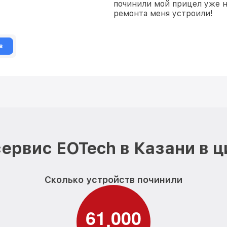
починили мой прицел уже 
ремонта меня устроили!
в
ервис EOTech в Казани в 
Сколько устройств починили
6
1
0
0
0
,