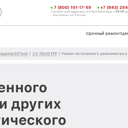
7 (800) 101-17-59
+7 (843) 254
Служба техподдержки EOTech
Работаем с
09:00
д
- бесплатно по России
Срочный ремонт
Це
рицелов EOTech
3.5-18x50 FFP
/
/
Ремонт встроенного дальнометра и 
енного
и других
тического