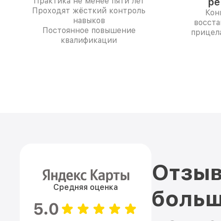
Практика не менее пяти лет
ре
Проходят жёсткий контроль
Кон
навыков
восста
Постоянное повышение
прицела
квалификации
Отзыв
Средняя оценка
больш
5.0