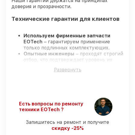
Наши гарантии держатся на принципах
доверия и прозрачности.
Технические гарантии для клиентов
Используем фирменные запчасти
EOTech
– гарантируем применение
только подлинных комплектующих.
Опытные инженеры
– проходят строгий
отбор, что подтверждает уровень их
профессионализма.
Развернуть
Заканчиваем ремонт в четко
оговоренные сроки
– ремонт
оптического прицела EOTech 3.5-18x50
SFP в оговоренные сроки.
Официальная гарантия
– все
ремонтные услуги и комплектующие
Есть вопросы по ремонту
защищены сервисной гарантией.
техники EOTech ?
Запишитесь на ремонт и получите
Мы гарантируем:
скидку -25%