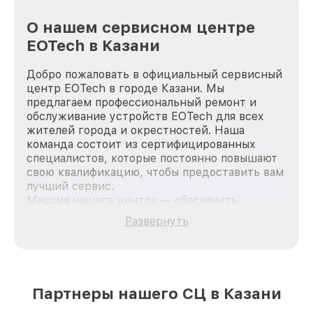
О нашем сервисном центре
EOTech в Казани
Добро пожаловать в официальный сервисный
центр EOTech в городе Казани. Мы
предлагаем профессиональный ремонт и
обслуживание устройств EOTech для всех
жителей города и окрестностей. Наша
команда состоит из сертифицированных
специалистов, которые постоянно повышают
свою квалификацию, чтобы предоставить вам
лучший сервис.
Миссия нашего центра — обеспечить
качественный и доступный ремонт для
Развернуть
каждого пользователя продукции EOTech, вне
зависимости от сложности поломки. Мы
стремимся к тому, чтобы каждый клиент был
удовлетворен скоростью и качеством
предоставляемых услуг. Наша цель — стать
Партнеры нашего СЦ в Казани
лучшим сервисным центром EOTech в городе
Казани, постоянно повышая уровень доверия