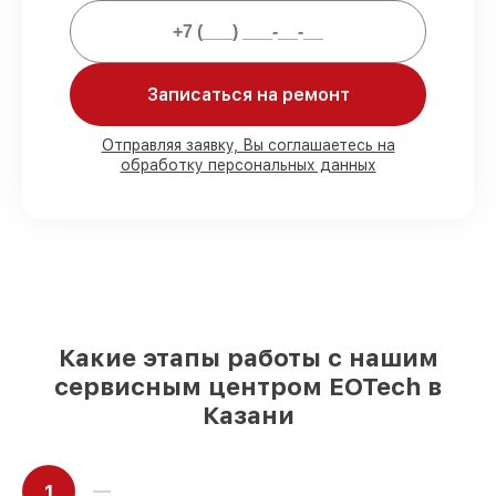
80%
работ выполняем в вашем
присутствии
90%
комплектующих EOTech готовы к
установке в Казани, остальные
Записаться на ремонт
поступают оперативно
Оригинальные комплектующие
Отправляя заявку, Вы соглашаетесь на
EOTech и качественные аналоги
– для
обработку персональных данных
разного бюджета
85%
работ занимают до 2 часов, при
незамедлительном начале работ
Какие этапы работы с нашим
сервисным центром EOTech в
Казани
1