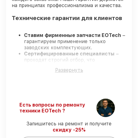
на принципах профессионализма и качества.
Технические гарантии для клиентов
Ставим фирменные запчасти EOTech
–
гарантируем применение только
заводских комплектующих.
Сертифицированные специалисты
–
проходят строгий отбор, что
подтверждает уровень их
Развернуть
профессионализма.
Всегда выполняем ремонт вовремя
–
ремонт оптического прицела EOTech 3.5-
18x50 SFP без задержек.
Официальная гарантия
– все
ремонтные услуги и комплектующие
Есть вопросы по ремонту
защищены сервисной гарантией.
техники EOTech ?
Запишитесь на ремонт и получите
Мы гарантируем:
скидку -25%