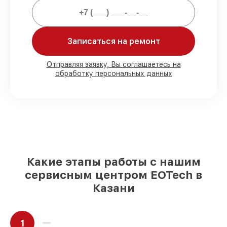
80%
ремонтов закрываем в вашем
присутствии
90%
запчастей EOTech имеются на
складе в Казани, остальные
Записаться на ремонт
доставляются быстро
Подлинные запчасти EOTech и
Отправляя заявку, Вы соглашаетесь на
надёжные аналоги
– с учётом любых
обработку персональных данных
финансовых возможностей
85%
починок исполняются за 1–2 часа,
если мастер приступает к ремонту сразу
Какие этапы работы с нашим
сервисным центром EOTech в
Казани
1