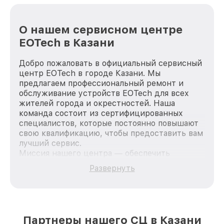
О нашем сервисном центре
EOTech в Казани
Добро пожаловать в официальный сервисный
центр EOTech в городе Казани. Мы
предлагаем профессиональный ремонт и
обслуживание устройств EOTech для всех
жителей города и окрестностей. Наша
команда состоит из сертифицированных
специалистов, которые постоянно повышают
свою квалификацию, чтобы предоставить вам
лучший сервис.
Миссия нашего центра — обеспечить
качественный и доступный ремонт для
Развернуть
каждого пользователя продукции EOTech, вне
зависимости от сложности поломки. Мы
стремимся к тому, чтобы каждый клиент был
удовлетворен скоростью и качеством
предоставляемых услуг. Наша цель — стать
Партнеры нашего СЦ в Казани
лучшим сервисным центром EOTech в городе