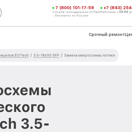
7 (800) 101-17-59
+7 (843) 254
Служба техподдержки EOTech
Работаем с
09:00
д
- бесплатно по России
Срочный ремонт
Це
рицелов EOTech
3.5-18x50 SFP
/
/
Замена микросхемы логики
осхемы
еского
ch 3.5-