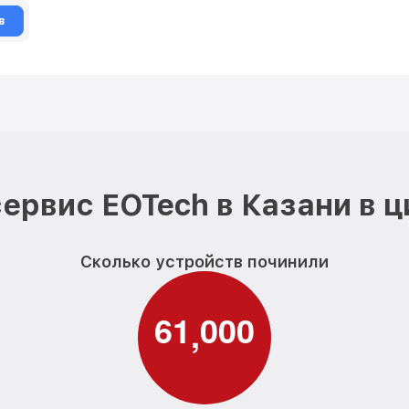
в
ервис EOTech в Казани в 
Сколько устройств починили
6
1
0
0
0
,