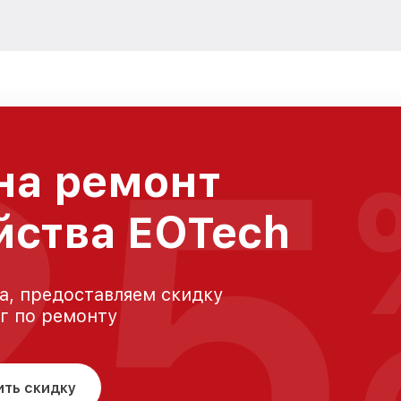
25
на ремонт
йства EOTech
а, предоставляем скидку
уг по ремонту
ить скидку