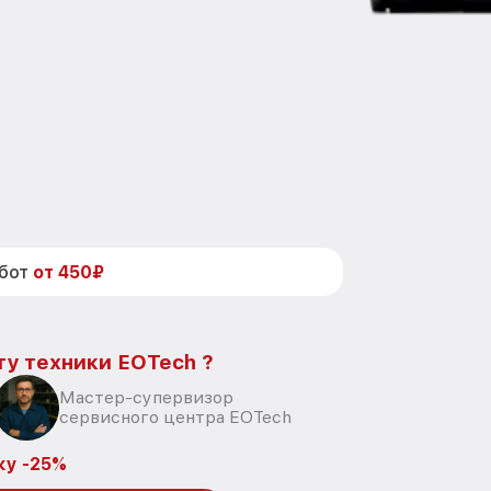
абот
от 450₽
ту техники EOTech ?
Мастер-супервизор
сервисного центра EOTech
ку -25%