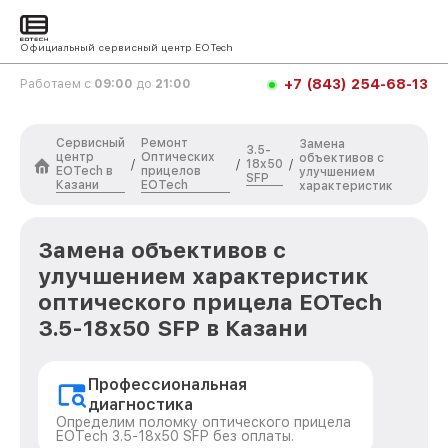
Официальный сервисный центр EOTech
+7 (843) 254-68-13
Работаем с
09:00
до
21:00
Сервисный
Ремонт
Замена
3.5-
центр
Оптических
объективов с
18x50
/
/
/
EOTech в
прицелов
улучшением
SFP
Казани
EOTech
характеристик
Замена объективов с
улучшением характеристик
оптического прицела EOTech
3.5-18x50 SFP в Казани
Профессиональная
диагностика
Определим поломку оптического прицела
EOTech 3.5-18x50 SFP без оплаты.