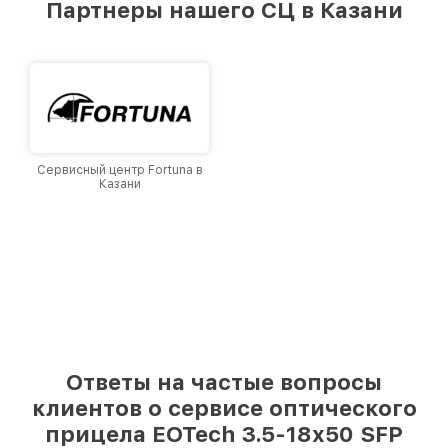
Партнеры нашего СЦ в Казани
лучшим сервисным центром EOTech в городе
Казани, постоянно повышая уровень доверия
и лояльности наших клиентов.
Сервисный центр Fortuna в
Казани
Ответы на частые вопросы
клиентов о сервисе оптического
прицела EOTech 3.5-18x50 SFP