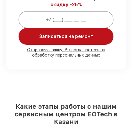
EOTech.
скидку -25%
Мы гарантируем:
Записаться на ремонт
80%
заказов проводим в присутствии
клиента
90%
комплектующих EOTech имеются на
Отправляя заявку, Вы соглашаетесь на
складе в Казани, остальные доступны
обработку персональных данных
для срочного заказа
Подлинные запчасти EOTech и
надёжные аналоги
– под любые запросы
85%
ремонтов занимают до 2 часов,
после приёма оптического прицела
Какие этапы работы с нашим
сервисным центром EOTech в
Казани