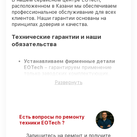
расположенном в Казани мы обеспечиваем
профессиональное обслуживание для всех
клиентов. Наши гарантии основаны на
принципах доверия и качества.
Технические гарантии и наши
обязательства
Устанавливаем фирменные детали
EOTech
– гарантируем применение
только заводских комплектующих.
Опытные специалисты
– проходят
Развернуть
строгий отбор, что подтверждает
уровень их профессионализма.
Заканчиваем ремонт в четко
оговоренные сроки
– ремонт
оптического прицела EOTech 3.5-18x50
SFP строго по договоренности.
Есть вопросы по ремонту
Поддержка после ремонта
– все
техники EOTech ?
ремонтные услуги и комплектующие
защищены официальной гарантией
Запишитесь на ремонт и получите