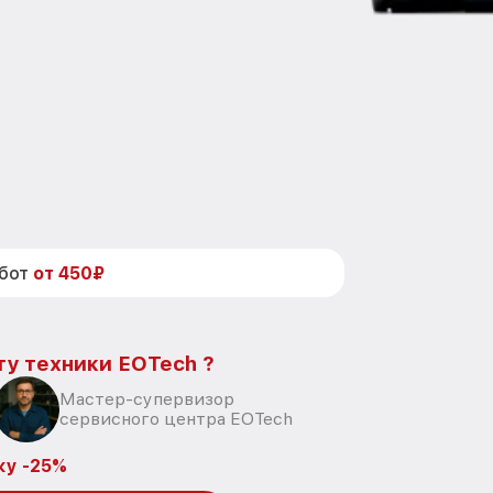
абот
от 450₽
ту техники EOTech ?
Мастер-супервизор
сервисного центра EOTech
ку -25%