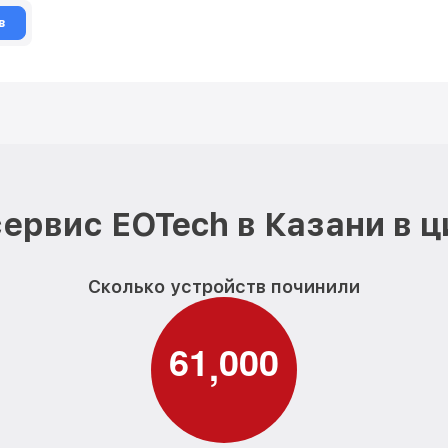
в
ервис EOTech в Казани в 
Сколько устройств починили
6
1
0
0
0
,