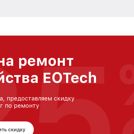
25
на ремонт
йства EOTech
а, предоставляем скидку
уг по ремонту
ить скидку