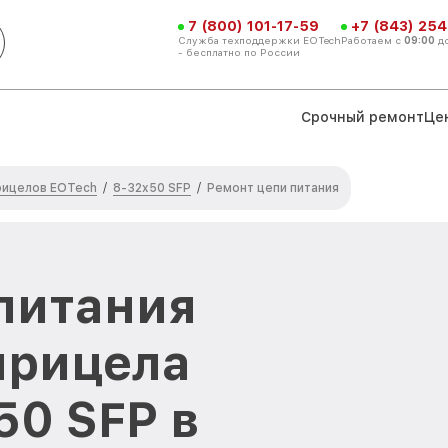
7 (800) 101-17-59
+7 (843) 254
Служба техподдержки EOTech
Работаем с
09:00
д
- бесплатно по России
Срочный ремонт
Це
рицелов EOTech
8-32x50 SFP
/
/
Ремонт цепи питания
питания
прицела
50 SFP в