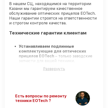
В нашем СЦ, находящимся на территории
Казани мы гарантируем качественное
обслуживание оптических прицелов EOTech.
Наши гарантии строятся на ответственности
и строгом контроле качества.
Технические гарантии клиентам
Устанавливаем подлинные
комплектующие для оптических
прицелов EOTech
– только заводские
запчасти для вашей техники.
Опытные мастера
– проходят
Развернуть
регулярное обучение, что подтверждает
гарантированно долговечный результат.
Работаем строго в установленных
заранее временных рамках
– ремонт
оптических прицелов EOTech в
оговоренные сроки.
Есть вопросы по ремонту
Поддержка после ремонта
– на все
техники EOTech ?
виды работ и комплектующие для