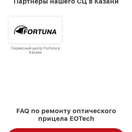
Партнеры нашего СЦ в Казани
лучшим сервисным центром EOTech в городе
Казани, постоянно повышая уровень доверия
и лояльности наших клиентов.
Сервисный центр Fortuna в
Казани
FAQ по ремонту оптического
прицела EOTech