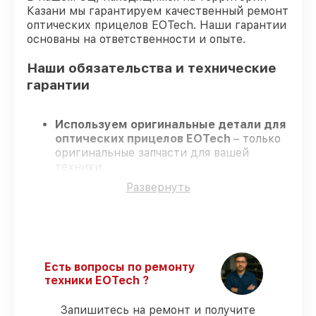
Казани мы гарантируем качественный ремонт
оптических прицелов EOTech. Наши гарантии
основаны на ответственности и опыте.
Наши обязательства и технические
гарантии
Используем оригинальные детали для
оптических прицелов EOTech
– только
оригинальные запчасти для вашей
техники.
Опытные специалисты
– проходят
Развернуть
регулярное обучение, что подтверждает
высокий уровень сервиса.
Завершаем работы без задержек
–
ремонт оптических прицелов EOTech без
бесконечных переносов.
Официальная гарантия
– на все услуги
Есть вопросы по ремонту
и детали для оптических прицелов
техники EOTech ?
EOTech предоставляется гарантия до 3-х
лет.
Запишитесь на ремонт и получите