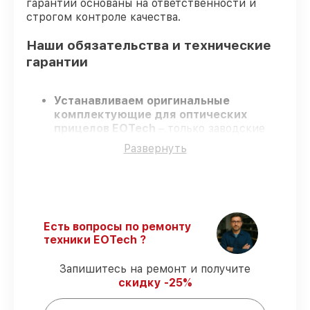
гарантии основаны на ответственности и
строгом контроле качества.
Наши обязательства и технические
гарантии
Устанавливаем оригинальные
комплектующие для оптических
прицелов EOTech
– только заводские
запчасти для вашей техники.
Развернуть
Опытные специалисты
– проходят
строгий отбор, что обеспечивает
высокий уровень сервиса.
Соблюдаем сроки
– ремонт оптических
прицелов EOTech в оговоренные сроки.
Официальная гарантия
– на все услуги
Есть вопросы по ремонту
и детали для оптических прицелов
техники EOTech ?
EOTech предоставляется длительная
гарантия.
Запишитесь на ремонт и получите
скидку -25%
Мы гарантируем: