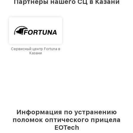
Партнеры нашего СЦ в Казани
лучшим сервисным центром EOTech в городе
Казани, постоянно повышая уровень доверия
и лояльности наших клиентов.
Сервисный центр Fortuna в
Казани
Информация по устранению
поломок оптического прицела
EOTech