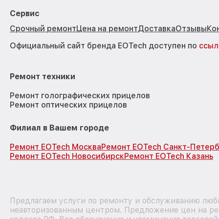
Сервис
Срочный ремонт
Цена на ремонт
Доставка
Отзывы
Ко
Официальный сайт бренда EOTech доступен по
ссыл
Ремонт техники
Ремонт голографических прицелов
Ремонт оптических прицелов
Филиал в Вашем городе
Ремонт EOTech Москва
Ремонт EOTech Санкт-Петерб
Ремонт EOTech Новосибирск
Ремонт EOTech Казань
Предлагаем услуги по ремонту и обслуживанию любы
неавторизованным центром. Предложение цен на рем