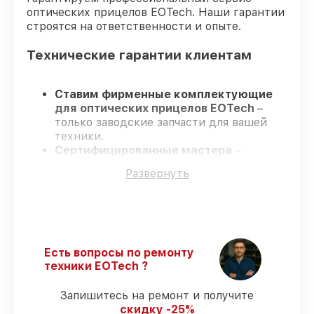
оптических прицелов EOTech. Наши гарантии
строятся на ответственности и опыте.
Технические гарантии клиентам
Ставим фирменные комплектующие
для оптических прицелов EOTech
–
только заводские запчасти для вашей
техники.
Сертифицированные мастера
–
проходят регулярное обучение, что
Развернуть
обеспечивает высокий уровень сервиса.
Соблюдаем сроки
– ремонт оптических
прицелов EOTech без бесконечных
переносов.
Официальная гарантия
– на все услуги
и детали для оптических прицелов
Есть вопросы по ремонту
EOTech предоставляется официальное
техники EOTech ?
сопровождение.
Запишитесь на ремонт и получите
скидку -25%