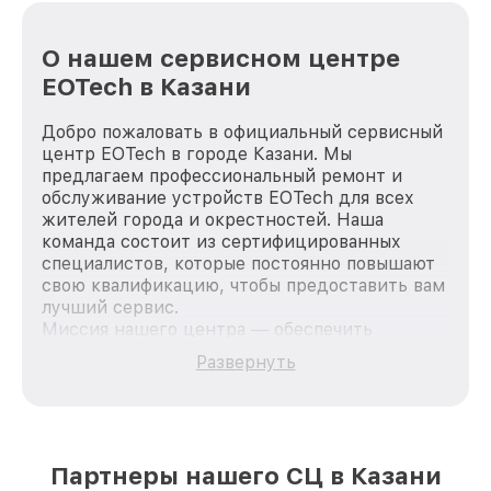
О нашем сервисном центре
EOTech в Казани
Добро пожаловать в официальный сервисный
центр EOTech в городе Казани. Мы
предлагаем профессиональный ремонт и
обслуживание устройств EOTech для всех
жителей города и окрестностей. Наша
команда состоит из сертифицированных
специалистов, которые постоянно повышают
свою квалификацию, чтобы предоставить вам
лучший сервис.
Миссия нашего центра — обеспечить
качественный и доступный ремонт для
Развернуть
каждого пользователя продукции EOTech, вне
зависимости от сложности поломки. Мы
стремимся к тому, чтобы каждый клиент был
удовлетворен скоростью и качеством
предоставляемых услуг. Наша цель — стать
Партнеры нашего СЦ в Казани
лучшим сервисным центром EOTech в городе