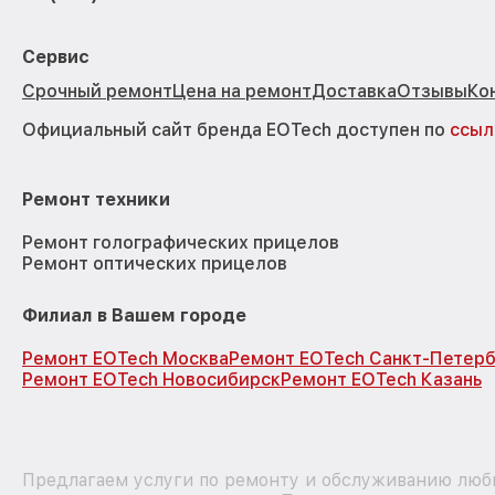
Сервис
Срочный ремонт
Цена на ремонт
Доставка
Отзывы
Ко
Официальный сайт бренда EOTech доступен по
ссыл
Ремонт техники
Ремонт голографических прицелов
Ремонт оптических прицелов
Филиал в Вашем городе
Ремонт EOTech Москва
Ремонт EOTech Санкт-Петерб
Ремонт EOTech Новосибирск
Ремонт EOTech Казань
Предлагаем услуги по ремонту и обслуживанию любы