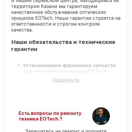
В нашем сервисном центре, находящимся на
территории Казани мы гарантируем
качественное обслуживание оптических
прицелов EOTech. Наши гарантии строятся на
ответственности и строгом контроле
качества.
Наши обязательства и технические
гарантии
Устанавливаем фирменные запчасти
для оптических прицелов EOTech
–
только качественные запчасти для вашей
Развернуть
техники.
Сертифицированные инженеры
–
проходят серьезную проверку знаний и
навыков, что обеспечивает качество и
надёжность ремонта.
Работаем строго в установленных
Есть вопросы по ремонту
заранее временных рамках
– ремонт
техники EOTech ?
оптических прицелов EOTech в
оговоренные сроки.
Запишитесь на ремонт и получите