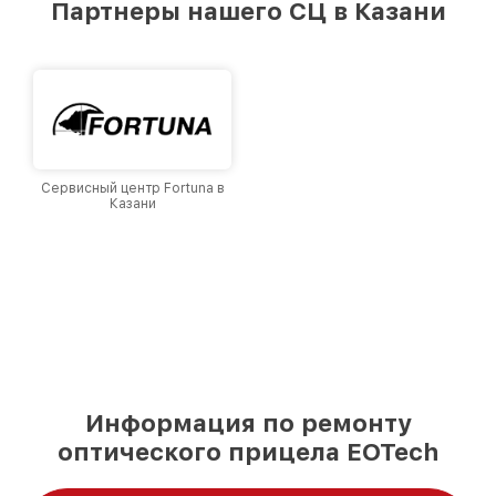
Партнеры нашего СЦ в Казани
лучшим сервисным центром EOTech в городе
Казани, постоянно повышая уровень доверия
и лояльности наших клиентов.
Сервисный центр Fortuna в
Казани
Информация по ремонту
оптического прицела EOTech